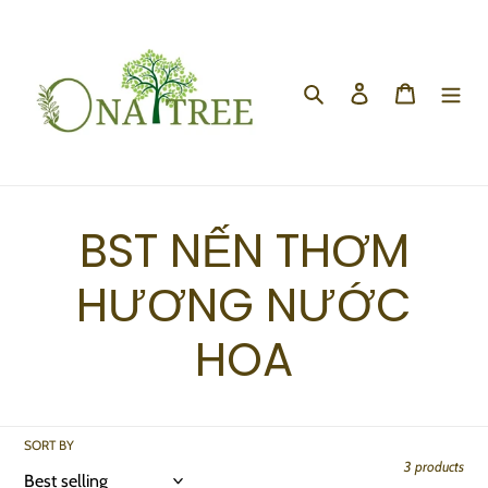
Skip
to
content
Search
Log in
Cart
C
BST NẾN THƠM
o
HƯƠNG NƯỚC
l
HOA
l
e
SORT BY
3 products