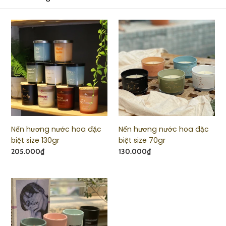
c
Nến
Nến
t
hương
hương
nước
nước
i
hoa
hoa
đặc
đặc
biệt
biệt
o
size
size
130gr
70gr
n
Nến hương nước hoa đặc
Nến hương nước hoa đặc
:
biệt size 130gr
biệt size 70gr
Regular
205.000₫
Regular
130.000₫
price
price
BST
nến
gốm