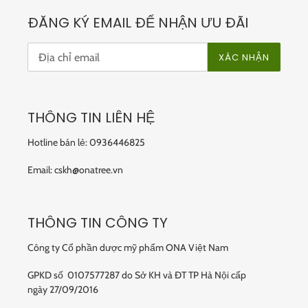
ĐĂNG KÝ EMAIL ĐỂ NHẬN ƯU ĐÃI
XÁC NHẬN
THÔNG TIN LIÊN HỆ
Hotline bán lẻ: 0936446825
Email: cskh@onatree.vn
THÔNG TIN CÔNG TY
Công ty Cổ phần dược mỹ phẩm ONA Việt Nam
GPKD số 0107577287 do Sở KH và ĐT TP Hà Nội cấp
ngày 27/09/2016