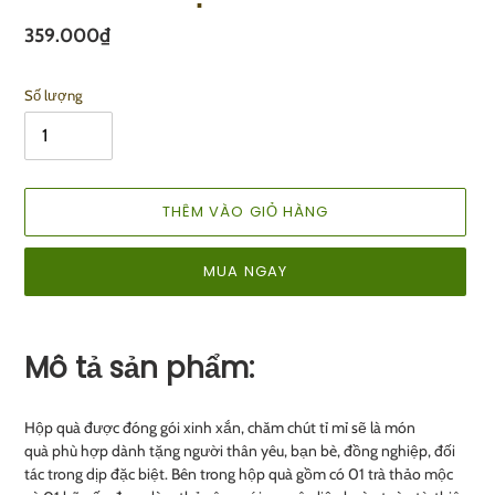
Giá
359.000₫
Số lượng
THÊM VÀO GIỎ HÀNG
MUA NGAY
Mô tả sản phẩm:
Hộp quà được đóng gói xinh xắn, chăm chút tỉ mỉ sẽ là món
quà
phù hợp dành tặng người thân yêu, bạn bè, đồng nghiệp, đối
tác trong dịp đặc biệt. Bên trong hộp quà gồm có 01 trà thảo mộc