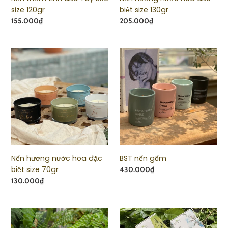
size 120gr
biệt size 130gr
Giá
155.000₫
Giá
205.000₫
Nến
BST
hương
nến
nước
gốm
hoa
đặc
biệt
size
70gr
Nến hương nước hoa đặc
BST nến gốm
biệt size 70gr
Giá
430.000₫
Giá
130.000₫
BST
Xà
Wild
bông