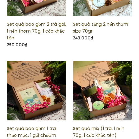
gói,
size
1
70gr
nến
thơm
Set quà bao gồm 2 trà gói,
Set quà tặng 2 nến thơm
70g,
1 nến thơm 70g, 1 cốc khắc
size 70gr
1
tên
Giá
243.000₫
cốc
Giá
250.000₫
khắc
tên
Set
Set
quà
quà
bao
mix
gồm
(1
1
trà,
trà
1
thảo
nến
mộc,
70g,
1
1
gối
cốc
Set quà bao gồm 1 trà
Set quà mix (1 trà, 1 nến
chườm
khắc
thảo mộc, 1 gối chườm
70g, 1 cốc khắc tên)