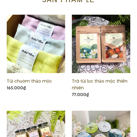
Túi
Trà
chườm
túi
thảo
lọc
mộc
thảo
mộc
thiên
nhiên
Túi chườm thảo mộc
Trà túi lọc thảo mộc thiên
nhiên
Giá
165.000₫
Giá
77.000₫
Trà
Nến
ngũ
thơm
vị
tinh
dầu