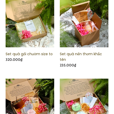
Set
Set
quà
quà
gối
nến
chườm
thơm
size
khắc
to
tên
Set quà gối chườm size to
Set quà nến thơm khắc
tên
Giá
320.000₫
Giá
235.000₫
Set
Set
quà
quà
bao
tặng
gồm
2
2
nến
trà
thơm