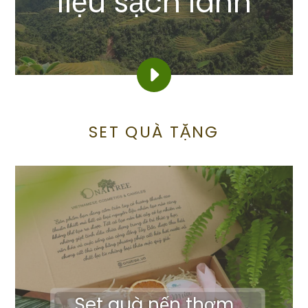
liệu sạch lành
XEM
SET QUÀ TẶNG
Set quà nến thơm