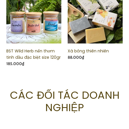
Herb
thiên
nến
nhiên
thơm
tinh
dầu
đặc
biệt
size
BST Wild Herb nến thơm
Xà bông thiên nhiên
120gr
tinh dầu đặc biệt size 120gr
Giá
88.000₫
Giá
185.000₫
CÁC ĐỐI TÁC DOANH
NGHIỆP