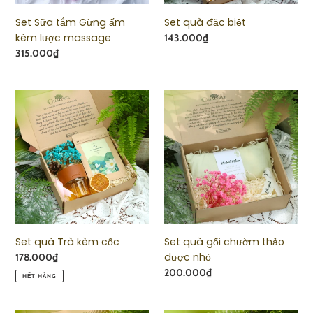
Set Sữa tắm Gừng ấm
Set quà đặc biệt
kèm lược massage
Giá
143.000₫
Giá
315.000₫
Set
Set
quà
quà
Trà
gối
kèm
chườm
cốc
thảo
dược
nhỏ
Set quà Trà kèm cốc
Set quà gối chườm thảo
dược nhỏ
Giá
178.000₫
Giá
200.000₫
HẾT HÀNG