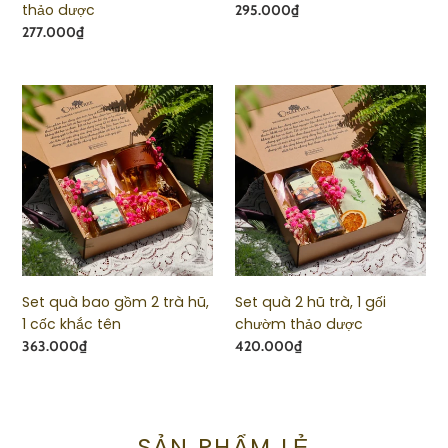
thảo
tên)
thảo dược
Giá
295.000₫
dược
Giá
277.000₫
Set
Set
quà
quà
bao
2
gồm
hũ
2
trà,
trà
1
hũ,
gối
1
chườm
cốc
thảo
khắc
dược
Set quà bao gồm 2 trà hũ,
Set quà 2 hũ trà, 1 gối
tên
1 cốc khắc tên
chườm thảo dược
Giá
363.000₫
Giá
420.000₫
SẢN PHẨM LẺ